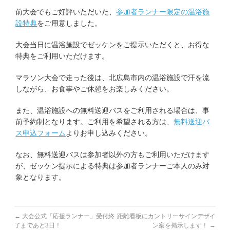
前大会でもご好評いただいた、
参加者ランナー限定の温浴施
アクセス
設特典
をご用意しました。
大会当日に温浴施設でゼッケンをご提示いただくと、お得な
Q&A | お問い合わせ
特典をご利用いただけます。
マラソン大会で走った後は、北広島市内の温浴施設で汗を流
しながら、お食事やご休憩をお楽しみください。
また、温浴施設への無料送迎バスをご利用される場合は、事
前予約制となります。ご利用を希望される方は、
無料送迎バ
ス申込フォーム
よりお申し込みください。
なお、無料送迎バスは参加者以外の方もご利用いただけます
が、ゼッケン提示による特典は参加者ランナーご本人のみ対
象となります。
←
大会公式「応援ランナー」受付終
距離看板にカントリーサインデザイ
了まであと3日！
ン案を掲示します！
→