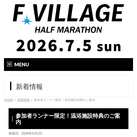
MENU
トップ
新着情報
大会要項
HOME
»
新着情報
»
参加者ランナー限定！温浴施設特典のご案内
大会の特徴
参加者ランナー限定！温浴施設特典のご案
エントリー
内
投稿日 : 2026年6月2日
コース