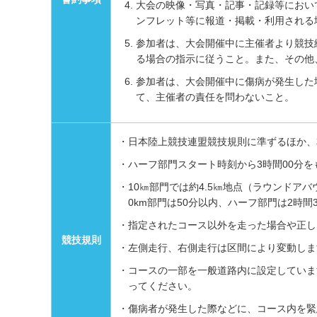
大会の映像・写真・記事・記録等におい
ンフレット等に報道・掲載・利用される
参加者は、大会開催中に主催者より競技
る場合の指示に従うこと。また、その他
参加者は、大会開催中に傷病が発生した
て、主催者の責任を問わないこと。
・日本陸上競技連盟競技規則に準ずるほか、
・ハーフ部門スタート時刻から3時間00分
・10㎞部門では約4.5㎞地点（ラウンドア
0km部門は50分以内、ハーフ部門は2時
・指定されたコース以外を走った場合や正し
競技規則
・左側走行、右側走行は区間により変動しま
・コースの一部を一般道路内に設定していま
ってください。
・傷病者が発生した際などに、コース内を緊