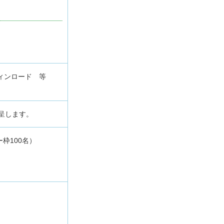
ィンロード 等
呈します。
ー枠100名）