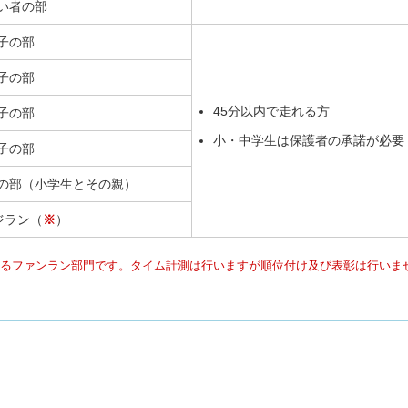
がい者の部
男子の部
女子の部
45分以内で走れる方
男子の部
小・中学生は保護者の承諾が必要
女子の部
アの部（小学生とその親）
ッジラン（
※
）
走るファンラン部門です。タイム計測は行いますが順位付け及び表彰は行いま