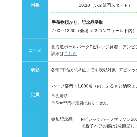
日程
10:10（3km部門スタート）
手荷物預かり、記念品受取
7:00～13:30（会場:エスコンフィールド内）
北海道ボールパークFビレッジ発着、アンビ
コース
詳細は
こちら
表彰
各部門1位から3位までを表彰対象（Fビレ
ハーフ部門：1,600名（内、ふるさと納税エ
定員
※先着順
※3km部門の定員はありません。
参加記念品
Fビレッジハーフマラソン20
※親子ペアの部は2枚贈呈し