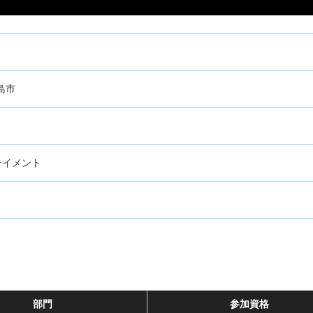
島市
テイメント
部門
参加資格