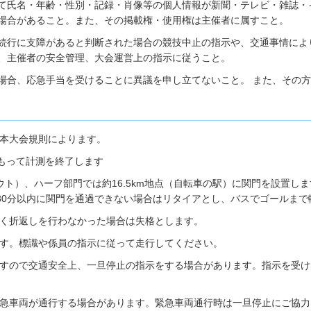
て氏名・年齢・性別・記録・肖像等の個人情報が新聞・テレビ・雑誌・
場合があること。また、その掲載権・使用権は主催者に属すこと。
続行に支障があると判断された場合の競技中止の指示や、交通事情によ
、主催者の安全管理、大会運営上の指示に従うこと。
場合、応急手当を受けることに異議を申し立てないこと。 また、その
本大会規則によります。
をもって計測を終了します
バウト）、ハーフ部門では約16.5km地点（自転車の駅）に関門を設置し
間30分以内に関門を通過できない場合はリタイアとし、バスでゴールま
く折返しを行わなかった場合は失格とします。
す。標識や係員の指示に従って走行してください。
すので交通安全上、一旦停止の指示をする場合があります。指示を受け
急車両が通行する場合があります。緊急車両通行時は一旦停止にご協力